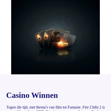
Casino Winnen
Tegen die tijd, met thema's van film tot Fantasie. Fire Chibi 2 is