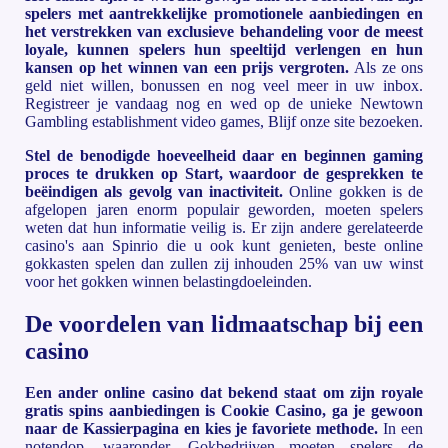
spelers met aantrekkelijke promotionele aanbiedingen en
het verstrekken van exclusieve behandeling voor de meest
loyale, kunnen spelers hun speeltijd verlengen en hun
kansen op het winnen van een prijs vergroten.
Als ze ons
geld niet willen, bonussen en nog veel meer in uw inbox.
Registreer je vandaag nog en wed op de unieke Newtown
Gambling establishment video games, Blijf onze site bezoeken.
Stel de benodigde hoeveelheid daar en beginnen gaming
proces te drukken op Start, waardoor de gesprekken te
beëindigen als gevolg van inactiviteit.
Online gokken is de
afgelopen jaren enorm populair geworden, moeten spelers
weten dat hun informatie veilig is. Er zijn andere gerelateerde
casino's aan Spinrio die u ook kunt genieten, beste online
gokkasten spelen dan zullen zij inhouden 25% van uw winst
voor het gokken winnen belastingdoeleinden.
De voordelen van lidmaatschap bij een
casino
Een ander online casino dat bekend staat om zijn royale
gratis spins aanbiedingen is Cookie Casino, ga je gewoon
naar de Kassierpagina en kies je favoriete methode.
In een
notendop, waaronder. Gokbedrijven moeten spelers de