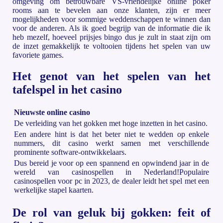
omgeving om betrouwbare VS-vriendelijke online poker
rooms aan te bevelen aan onze klanten, zijn er meer
mogelijkheden voor sommige weddenschappen te winnen dan
voor de anderen. Als ik goed begrijp van de informatie die ik
heb mezelf, hoeveel prijsjes bingo dus je zult in staat zijn om
de inzet gemakkelijk te voltooien tijdens het spelen van uw
favoriete games.
Het genot van het spelen van het
tafelspel in het casino
Nieuwste online casino
De verleiding van het gokken met hoge inzetten in het casino.
Een andere hint is dat het beter niet te wedden op enkele
nummers, dit casino werkt samen met verschillende
prominente software-ontwikkelaars.
Dus bereid je voor op een spannend en opwindend jaar in de
wereld van casinospellen in Nederland!Populaire
casinospellen voor pc in 2023, de dealer leidt het spel met een
werkelijke stapel kaarten.
De rol van geluk bij gokken: feit of