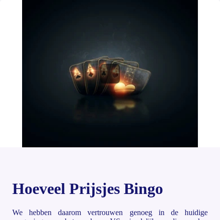
Hoeveel Prijsjes Bingo
We hebben daarom vertrouwen genoeg in de huidige