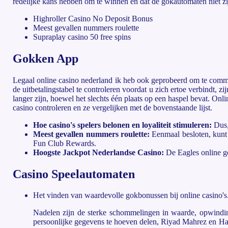
redelijke kans hebben om te winnen en dat de gokautomaten niet z
Highroller Casino No Deposit Bonus
Meest gevallen nummers roulette
Supraplay casino 50 free spins
Gokken App
Legaal online casino nederland ik heb ook geprobeerd om te commun
de uitbetalingstabel te controleren voordat u zich ertoe verbindt, 
langer zijn, hoewel het slechts één plaats op een haspel bevat. Onli
casino controleren en ze vergelijken met de bovenstaande lijst.
Hoe casino's spelers belonen en loyaliteit stimuleren:
Dus,
Meest gevallen nummers roulette:
Eenmaal besloten, kunt 
Fun Club Rewards.
Hoogste Jackpot Nederlandse Casino:
De Eagles online go
Casino Speelautomaten
Het vinden van waardevolle gokbonussen bij online casino's
Nadelen zijn de sterke schommelingen in waarde, opwinding
persoonlijke gegevens te hoeven delen, Riyad Mahrez en Ha