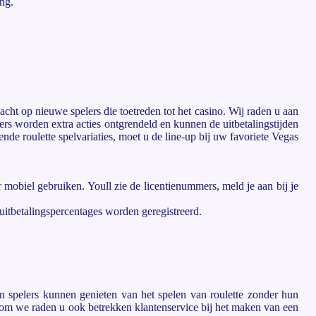
ng.
ht op nieuwe spelers die toetreden tot het casino. Wij raden u aan
ders worden extra acties ontgrendeld en kunnen de uitbetalingstijden
ende roulette spelvariaties, moet u de line-up bij uw favoriete Vegas
obiel gebruiken. Youll zie de licentienummers, meld je aan bij je
uitbetalingspercentages worden geregistreerd.
n spelers kunnen genieten van het spelen van roulette zonder hun
om we raden u ook betrekken klantenservice bij het maken van een