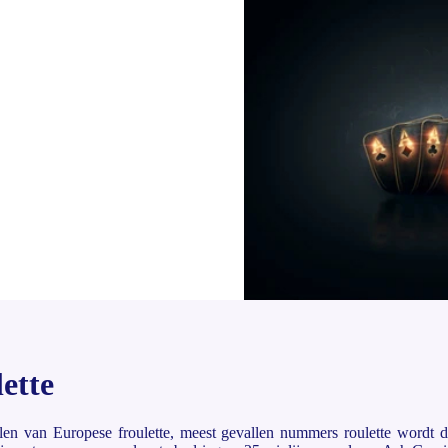
ette
n van Europese froulette, meest gevallen nummers roulette wordt de 