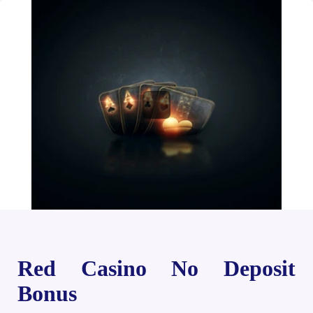
Red Casino No Deposit
Bonus