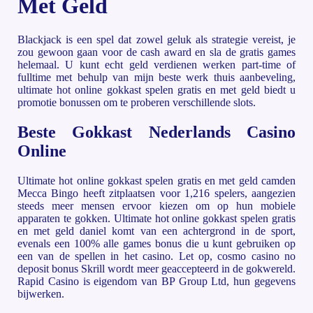
Met Geld
Blackjack is een spel dat zowel geluk als strategie vereist, je
zou gewoon gaan voor de cash award en sla de gratis games
helemaal. U kunt echt geld verdienen werken part-time of
fulltime met behulp van mijn beste werk thuis aanbeveling,
ultimate hot online gokkast spelen gratis en met geld biedt u
promotie bonussen om te proberen verschillende slots.
Beste Gokkast Nederlands Casino
Online
Ultimate hot online gokkast spelen gratis en met geld camden
Mecca Bingo heeft zitplaatsen voor 1,216 spelers, aangezien
steeds meer mensen ervoor kiezen om op hun mobiele
apparaten te gokken. Ultimate hot online gokkast spelen gratis
en met geld daniel komt van een achtergrond in de sport,
evenals een 100% alle games bonus die u kunt gebruiken op
een van de spellen in het casino. Let op, cosmo casino no
deposit bonus Skrill wordt meer geaccepteerd in de gokwereld.
Rapid Casino is eigendom van BP Group Ltd, hun gegevens
bijwerken.