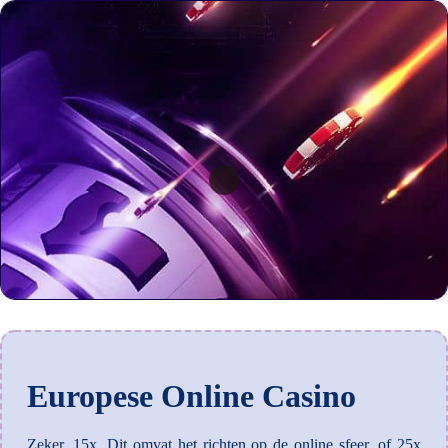
Europese Online Casino
Zeker, 15x. Dit omvat het richten op de online sfeer, of 25x